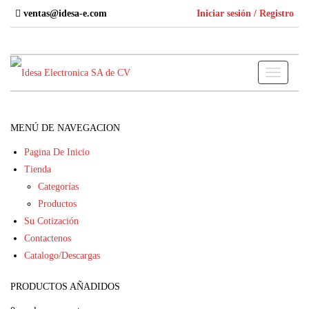
Skip
ventas@idesa-e.com
Iniciar sesión / Registro
to
the
content
Toggle
navigati
MENÚ DE NAVEGACION
Pagina De Inicio
Tienda
Categorías
Productos
Su Cotización
Contactenos
Catalogo/Descargas
PRODUCTOS AÑADIDOS