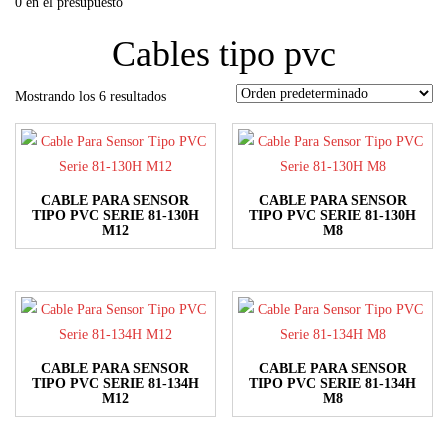
0 en el presupuesto
Cables tipo pvc
Mostrando los 6 resultados
CABLE PARA SENSOR
CABLE PARA SENSOR
TIPO PVC SERIE 81-130H
TIPO PVC SERIE 81-130H
M12
M8
Este
Este
producto
producto
tiene
tiene
múltiples
múltiples
variantes.
variantes.
CABLE PARA SENSOR
CABLE PARA SENSOR
Las
Las
TIPO PVC SERIE 81-134H
TIPO PVC SERIE 81-134H
M12
M8
opciones
opciones
Este
Este
se
se
producto
producto