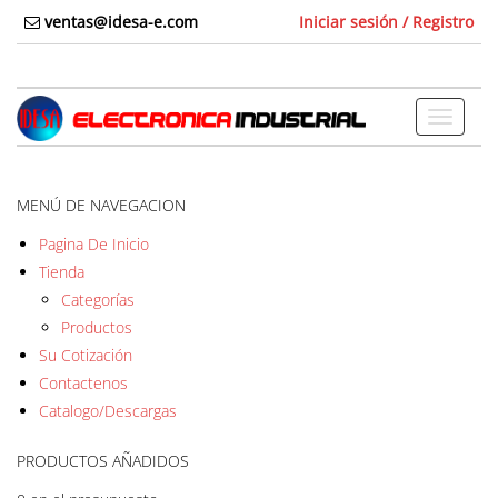
Skip
ventas@idesa-e.com
Iniciar sesión / Registro
to
the
content
Toggle
navigati
MENÚ DE NAVEGACION
Pagina De Inicio
Tienda
Categorías
Productos
Su Cotización
Contactenos
Catalogo/Descargas
PRODUCTOS AÑADIDOS