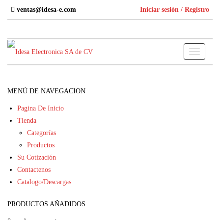
Skip
ventas@idesa-e.com
Iniciar sesión / Registro
to
the
content
Toggle
navigati
MENÚ DE NAVEGACION
Pagina De Inicio
Tienda
Categorías
Productos
Su Cotización
Contactenos
Catalogo/Descargas
PRODUCTOS AÑADIDOS