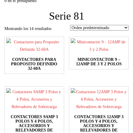
0 en el presupuesto
Serie 81
Mostrando los 14 resultados
CONTACTORES PARA
MINICONTACTOR 9 –
PROPOSITO DEFINIDO
12AMP DE 3 Y 2 POLOS
32-60A
Este
Este
producto
producto
tiene
tiene
múltiples
múltiples
variantes.
variantes.
Las
Las
opciones
CONTACTORES 9AMP 3
CONTACTORES 12AMP 3
opciones
POLOS Y 4 POLOS,
POLOS Y 4 POLOS,
se
ACCESORIOS Y
ACCESORIOS Y
se
RELEVADORES DE
RELEVADORES DE
pueden