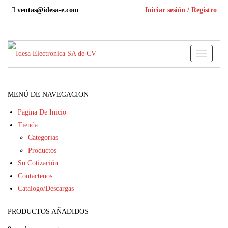
Skip
ventas@idesa-e.com
Iniciar sesión / Registro
to
the
content
Toggle
navigati
MENÚ DE NAVEGACION
Pagina De Inicio
Tienda
Categorías
Productos
Su Cotización
Contactenos
Catalogo/Descargas
PRODUCTOS AÑADIDOS