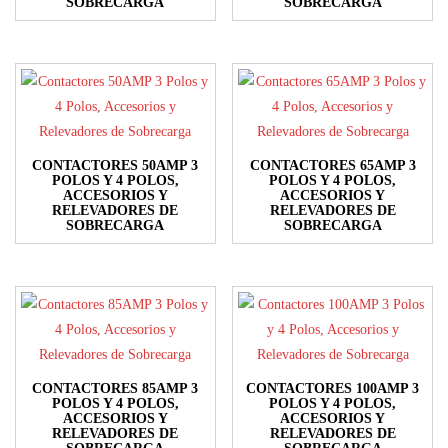
SOBRECARGA
SOBRECARGA
pueden
pueden
Este
Este
elegir
elegir
producto
producto
en
en
tiene
tiene
la
la
múltiples
múltiples
página
página
variantes.
variantes.
de
de
Las
Las
producto
producto
CONTACTORES 50AMP 3
CONTACTORES 65AMP 3
opciones
opciones
POLOS Y 4 POLOS,
POLOS Y 4 POLOS,
ACCESORIOS Y
ACCESORIOS Y
se
se
RELEVADORES DE
RELEVADORES DE
SOBRECARGA
SOBRECARGA
pueden
pueden
Este
Este
elegir
elegir
producto
producto
en
en
tiene
tiene
la
la
múltiples
múltiples
página
página
variantes.
variantes.
de
de
Las
Las
producto
producto
CONTACTORES 85AMP 3
CONTACTORES 100AMP 3
opciones
opciones
POLOS Y 4 POLOS,
POLOS Y 4 POLOS,
ACCESORIOS Y
ACCESORIOS Y
se
se
RELEVADORES DE
RELEVADORES DE