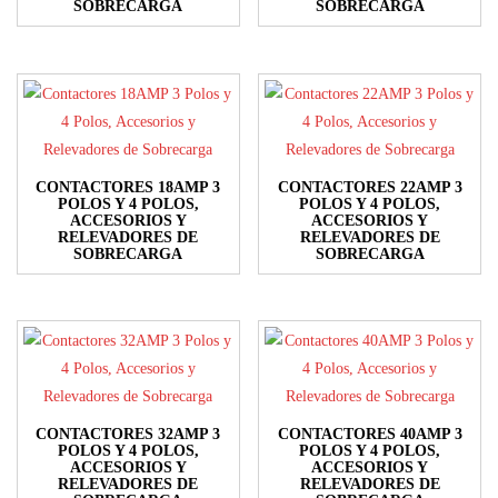
SOBRECARGA
SOBRECARGA
pueden
elegir
Este
Este
elegir
en
producto
producto
en
la
tiene
tiene
la
página
múltiples
múltiples
página
de
variantes.
variantes.
de
producto
Las
Las
producto
CONTACTORES 18AMP 3
CONTACTORES 22AMP 3
opciones
opciones
POLOS Y 4 POLOS,
POLOS Y 4 POLOS,
ACCESORIOS Y
ACCESORIOS Y
se
se
RELEVADORES DE
RELEVADORES DE
SOBRECARGA
SOBRECARGA
pueden
pueden
Este
Este
elegir
elegir
producto
producto
en
en
tiene
tiene
la
la
múltiples
múltiples
página
página
variantes.
variantes.
de
de
Las
Las
producto
producto
CONTACTORES 32AMP 3
CONTACTORES 40AMP 3
opciones
opciones
POLOS Y 4 POLOS,
POLOS Y 4 POLOS,
ACCESORIOS Y
ACCESORIOS Y
se
se
RELEVADORES DE
RELEVADORES DE