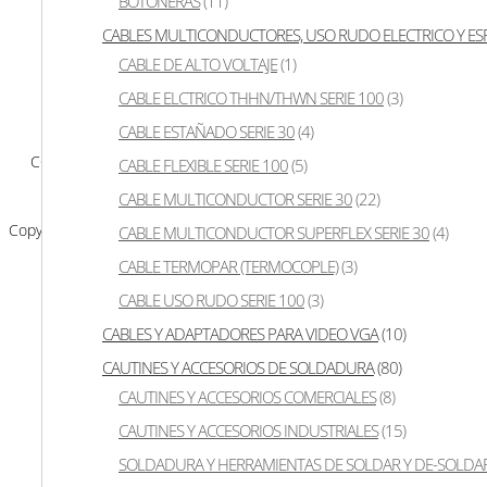
BOTONERAS
(11)
CABLES MULTICONDUCTORES, USO RUDO ELECTRICO Y ES
Toggle navigation
CABLE DE ALTO VOLTAJE
(1)
P
CABLE ELCTRICO THHN/THWN SERIE 100
(3)
CABLE ESTAÑADO SERIE 30
(4)
COPYRIGHT © 2024 |
IDESA
CABLE FLEXIBLE SERIE 100
(5)
CABLE MULTICONDUCTOR SERIE 30
(22)
Copyrighted Image
CABLE MULTICONDUCTOR SUPERFLEX SERIE 30
(4)
CABLE TERMOPAR (TERMOCOPLE)
(3)
CABLE USO RUDO SERIE 100
(3)
CABLES Y ADAPTADORES PARA VIDEO VGA
(10)
CAUTINES Y ACCESORIOS DE SOLDADURA
(80)
CAUTINES Y ACCESORIOS COMERCIALES
(8)
CAUTINES Y ACCESORIOS INDUSTRIALES
(15)
SOLDADURA Y HERRAMIENTAS DE SOLDAR Y DE-SOLDA