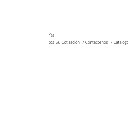
Tienda
Categorías
a De Inicio
Productos
Su Cotización
Contactenos
Catalog