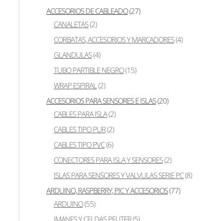
Toggle navigation
ACCESORIOS DE CABLEADO
(27)
CANALETAS
(2)
CORBATAS, ACCESORIOS Y MARCADORES
(4)
GLANDULAS
(4)
TUBO PARTIBLE NEGRO
(15)
Pagin
WRAP ESPIRAL
(2)
ACCESORIOS PARA SENSORES E ISLAS
(20)
MENÚ DE NAVEGACION
CABLES PARA ISLA
(2)
Pagina De Inicio
CABLES TIPO PUR
(2)
Tienda
CABLES TIPO PVC
(6)
Categorías
Productos
CONECTORES PARA ISLA Y SENSORES
(2)
Su Cotización
ISLAS PARA SENSORES Y VALVULAS SERIE PC
(8)
Contactenos
ARDUINO, RASPBERRY, PIC Y ACCESORIOS
(77)
Catalogo/Descargas
ARDUINO
(55)
PRODUCTOS AÑADIDOS
IMANES Y CELDAS PELITER
(5)