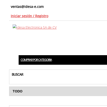
Skip
ventas@idesa-e.com
to
Iniciar sesión / Registro
the
content
COMPRAR POR CATEGORIA
BUSCAR