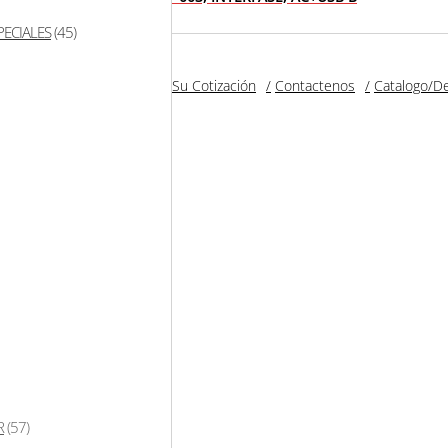
PECIALES
(45)
agina De Inicio
Tienda
Su Cotización
Contactenos
Catalogo/D
R
(57)