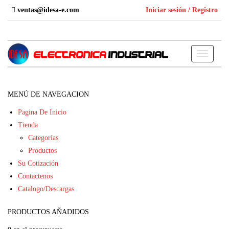
Skip
ventas@idesa-e.com
Iniciar sesión / Registro
to
the
content
Toggle
navigati
MENÚ DE NAVEGACION
Pagina De Inicio
Tienda
Categorías
Productos
Su Cotización
Contactenos
Catalogo/Descargas
PRODUCTOS AÑADIDOS